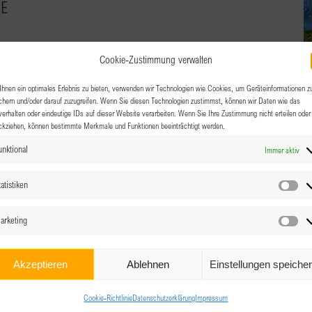
GE
Cookie-Zustimmung verwalten
ausstellung von Andrea Wurzer Kunst im Garten =
hnen ein optimales Erlebnis zu bieten, verwenden wir Technologien wie Cookies, um Geräteinformationen z
chern und/oder darauf zuzugreifen. Wenn Sie diesen Technologien zustimmst, können wir Daten wie das
eingeladen zu einem vergnüglichen Nachmittag voller Kunst,
verhalten oder eindeutige IDs auf dieser Website verarbeiten. Wenn Sie Ihre Zustimmung nicht erteilen oder
ckziehen, können bestimmte Merkmale und Funktionen beeinträchtigt werden.
unktional
Immer aktiv
atistiken
Sta
arketing
Ma
Akzeptieren
Ablehnen
Einstellungen speiche
Cookie-Richtlinie
Datenschutzerklärung
Impressum