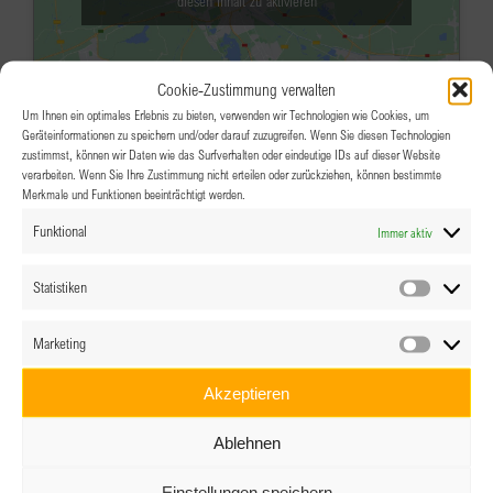
diesen Inhalt zu aktivieren
Cookie-Zustimmung verwalten
Um Ihnen ein optimales Erlebnis zu bieten, verwenden wir Technologien wie Cookies, um
Geräteinformationen zu speichern und/oder darauf zuzugreifen. Wenn Sie diesen Technologien
zustimmst, können wir Daten wie das Surfverhalten oder eindeutige IDs auf dieser Website
verarbeiten. Wenn Sie Ihre Zustimmung nicht erteilen oder zurückziehen, können bestimmte
Merkmale und Funktionen beeinträchtigt werden.
AUG.
18:00
-
22:00
11
Funktional
Immer aktiv
BPW Salzburg – SOMMER-SEITEN
Das Wolfgang, Outdoor Lounge, Salzburg
Statistiken
Statistik
Airport
Marketing
Reservierung Jetzt
Veranstaltungsdetails
Wegbeschreibung
Marketin
Akzeptieren
AUG.
19:00
25
Ablehnen
Arts & Culture – Kick-off
Einstellungen speichern