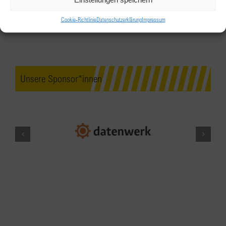
Online über Zoom
Cookie-Richtlinie
Datenschutzerklärung
Impressum
SEP.
19:00
-
20:30
8
Speed-Networking online im DACH-
Raum
Unsere Sponsor*innen
Online über Zoom
SEP.
19:00
-
22:00
16
BPW Linz-Wels: “Die Stimme als
Visitenkarte”
Hotel Bayrischer Hof
Dr. Schauer-Strasse 21-23,
Wels
SEP.
9:00
-
12:00