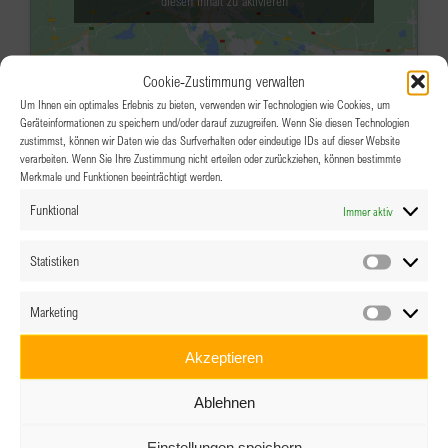
diesen Inhalt zu aktivieren
Cookie-Zustimmung verwalten
Um Ihnen ein optimales Erlebnis zu bieten, verwenden wir Technologien wie Cookies, um
Geräteinformationen zu speichern und/oder darauf zuzugreifen. Wenn Sie diesen Technologien
zustimmst, können wir Daten wie das Surfverhalten oder eindeutige IDs auf dieser Website
verarbeiten. Wenn Sie Ihre Zustimmung nicht erteilen oder zurückziehen, können bestimmte
Merkmale und Funktionen beeinträchtigt werden.
APR.
18:00
-
22:00
9
Funktional
Immer aktiv
Young BPW in Salzburg
Das Wolfgang, Outdoor Lounge, Salzburg
Statistiken
Statistik
Airport
Marketing
Veranstaltungsdetails
Wegbeschreibung
Marketin
Akzeptieren
APR.
9:00
-
12:00
12
Ablehnen
BPW Steyr: Die Stimme als
Visitenkarte
Einstellungen speichern