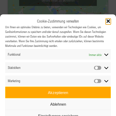
diesen Inhalt zu aktivieren
Cookie-Zustimmung verwalten
Um Ihnen ein optimales Erlebnis zu bieten, verwenden wir Technologien wie Cookies, um
Geräteinformationen zu speichern und/oder darauf zuzugreifen. Wenn Sie diesen Technologien
zustimmst, können wir Daten wie das Surfverhalten oder eindeutige IDs auf dieser Website
verarbeiten. Wenn Sie Ihre Zustimmung nicht erteilen oder zurückziehen, können bestimmte
Merkmale und Funktionen beeinträchtigt werden.
OKT.
18:00
-
22:00
11
Funktional
Immer aktiv
30 Jahre BPW Salzburg
Marktrerstaurant, Salzburg Airport
Airport
Statistiken
Statistik
Salzburg, Salzburg
Marketing
Veranstaltungsdetails
Wegbeschreibung
Marketin
Akzeptieren
OKT.
19:00
-
22:00
13
Ablehnen
BPW Linz-Wels: Vom Misserfolg zu
Miss Erfolg!
Einstellungen speichern