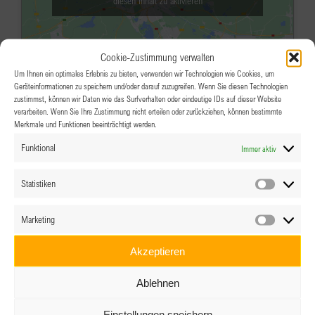
diesen Inhalt zu aktivieren
Cookie-Zustimmung verwalten
Um Ihnen ein optimales Erlebnis zu bieten, verwenden wir Technologien wie Cookies, um
Geräteinformationen zu speichern und/oder darauf zuzugreifen. Wenn Sie diesen Technologien
zustimmst, können wir Daten wie das Surfverhalten oder eindeutige IDs auf dieser Website
verarbeiten. Wenn Sie Ihre Zustimmung nicht erteilen oder zurückziehen, können bestimmte
Merkmale und Funktionen beeinträchtigt werden.
APR.
19:00
-
20:30
16
Funktional
Immer aktiv
Empowerment NOW! Online:
Kinderbetreuung für ausländische
Statistiken
Statistik
Familien in Österreich:
Marketing
Marketin
Herausforderungen und Lösungen
Akzeptieren
Online über Zoom
Ablehnen
Veranstaltungsdetails
Wegbeschreibung
Einstellungen speichern