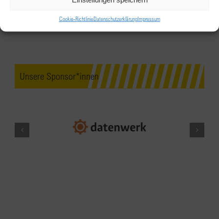
Clubabend
Cookie-Richtlinie
Datenschutzerklärung
Impressum
Dip & More Villach
Bahnhofstraße 10, Villach
SEP.
18:00
-
22:00
25
Zukunftsworkshop am 25.
Unsere Sponsor*innen
September
Landhotel Eichingerbauer
Eich 34, Mondsee
OKT.
18:00
-
22:00
1
»Wir für uns« – Clubabend am 1.
Oktober
Landhotel Eichingerbauer
Eich 34, Mondsee