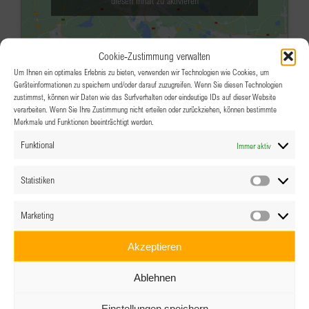
diesen Inhalt zu aktivieren
Cookie-Zustimmung verwalten
Um Ihnen ein optimales Erlebnis zu bieten, verwenden wir Technologien wie Cookies, um
Geräteinformationen zu speichern und/oder darauf zuzugreifen. Wenn Sie diesen Technologien
zustimmst, können wir Daten wie das Surfverhalten oder eindeutige IDs auf dieser Website
verarbeiten. Wenn Sie Ihre Zustimmung nicht erteilen oder zurückziehen, können bestimmte
Merkmale und Funktionen beeinträchtigt werden.
SEP.
19:00
-
22:00
24
Funktional
Immer aktiv
BPW Linz-Wels: We can play –
Frauen die die Welt veränderten
Statistiken
Statistik
Hotel Alexandra
Dr. Schauer-Str. 41, Wels
Marketing
Marketin
Veranstaltungsdetails
Wegbeschreibung
Akzeptieren
SEP.
18:00
-
20:30
25
Ablehnen
BPW Villach Business Special
Einstellungen speichern