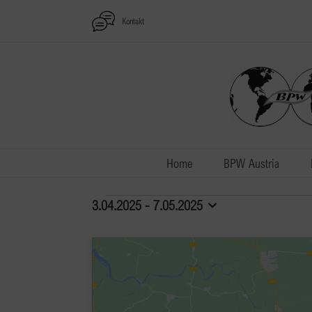
Zum
Kontakt
Inhalt
springen
Home
BPW Austria
Veranstaltungen
3.04.2025
 - 
7.05.2025
Datum
auswählen.