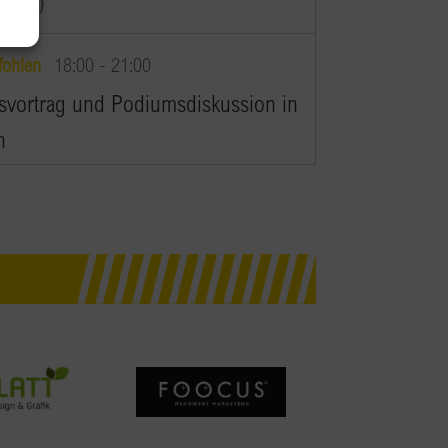
villon)
ohlen
18:00
-
21:00
svortrag und Podiumsdiskussion in
h
saal Villach
Moritschstraße 2, Villach
-
22:00
 BPW in Salzburg
fgang, Outdoor Lounge,
g Airport
12:00
teyr: Die Stimme