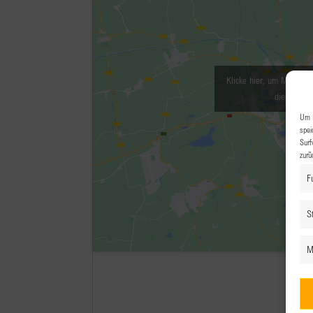
Klicke hier, um Marketin
diesen Inha
Um I
spei
Surf
zurü
F
St
M