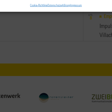
Musikpa
Cookie-Richtlinie
Datenschutzerklärung
Impressum
APR.
Empf
8
Impul
Villac
Bamberg
APR.
18:00
9
Young
Das Wol
Salzbur
APR.
9:00
-
12
BPW S