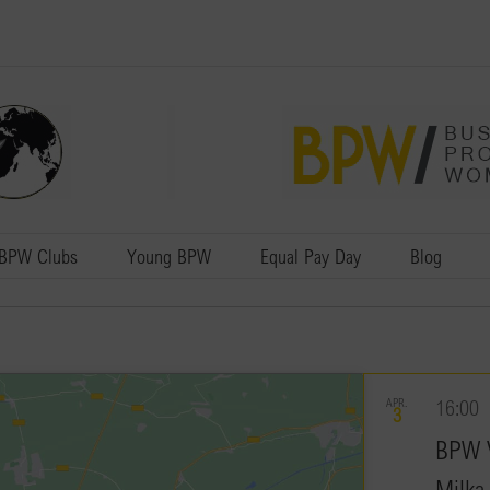
BPW Clubs
Young BPW
Equal Pay Day
Blog
APR.
16:00
3
BPW V
Milka