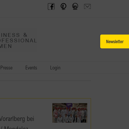
BPW
Offenes
BPW
Anfrage
Austria
Frauennetzwerk
Gruppe
schicken
Facebook
Facebook
auf
LinkedIn
Toggle
Sliding
Bar
Area
Presse
Events
Login
orarlberg bei
 / Mondelez