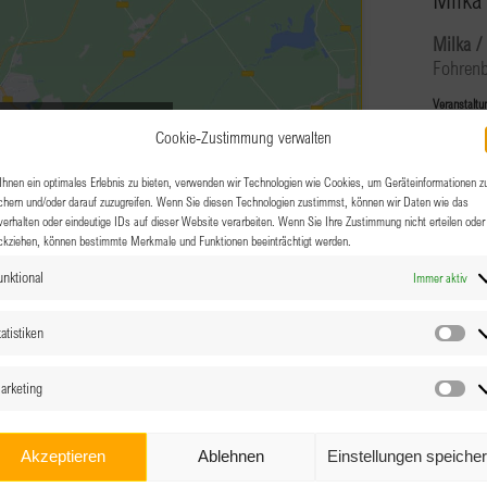
Milka /
Veranstaltu
g-Cookies zu akzeptieren und
Cookie-Zustimmung verwalten
lt zu aktivieren
APR.
18:30
3
hnen ein optimales Erlebnis zu bieten, verwenden wir Technologien wie Cookies, um Geräteinformationen z
GEME
chern und/oder darauf zuzugreifen. Wenn Sie diesen Technologien zustimmst, können wir Daten wie das
verhalten oder eindeutige IDs auf dieser Website verarbeiten. Wenn Sie Ihre Zustimmung nicht erteilen oder
ckziehen, können bestimmte Merkmale und Funktionen beeinträchtigt werden.
Fleisch
unktional
Immer aktiv
atistiken
APR.
14:30
Sta
4
25 J
arketing
Ma
Salzk
Akzeptieren
Ablehnen
Einstellungen speiche
Mondse