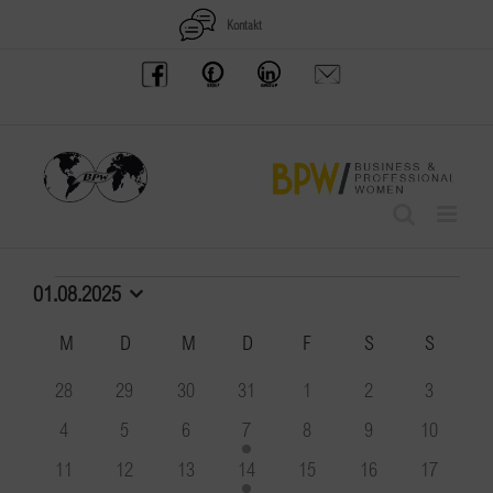
Zum
Kontakt
Inhalt
BPW
Offenes
BPW
Anfrage
springen
Austria
Frauennetzwerk
Gruppe
schicken
Facebook
Facebook
auf
LinkedIn
Veranstaltungen
01.08.2025
Datum
wählen.
Kalender
M
MONTAG
D
DIENSTAG
M
MITTWOCH
D
DONNERSTAG
F
FREITAG
S
SAMSTAG
S
SONNT
von
0
0
0
0
0
0
0
28
29
30
31
1
2
3
Veranstaltungen
Veranstaltungen
Veranstaltungen
Veranstaltungen
Veranstaltungen
Veranstaltungen
Veranstaltungen
Veranstal
0
0
0
1
0
0
0
4
5
6
7
8
9
10
Veranstaltungen
Veranstaltungen
Veranstaltungen
Veranstaltung
Veranstaltungen
Veranstaltungen
Veranstal
0
0
0
1
0
0
0
11
12
13
14
15
16
17