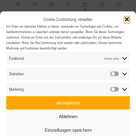
Veranstaltungen
Veranstaltungen
Veranstaltungen
Veranstaltung
Veranstaltungen
Veranstaltungen
Veranstal
0
0
0
0
1
0
0
18
19
20
21
22
23
24
Veranstaltungen
Veranstaltungen
Veranstaltungen
Veranstaltungen
Veranstaltung
Veranstaltungen
Veranstal
0
0
0
0
1
0
0
25
26
27
28
29
30
31
Cookie-Zustimmung verwalten
Veranstaltungen
Veranstaltungen
Veranstaltungen
Veranstaltungen
Veranstaltung
Veranstaltungen
Veranstal
Um Ihnen ein optimales Erlebnis zu bieten, verwenden wir Technologien wie Cookies, um
Geräteinformationen zu speichern und/oder darauf zuzugreifen. Wenn Sie diesen Technologien
zustimmst, können wir Daten wie das Surfverhalten oder eindeutige IDs auf dieser Website
verarbeiten. Wenn Sie Ihre Zustimmung nicht erteilen oder zurückziehen, können bestimmte
Merkmale und Funktionen beeinträchtigt werden.
Funktional
Immer aktiv
Statistiken
Statistik
Marketing
Marketin
Akzeptieren
Ablehnen
Einstellungen speichern