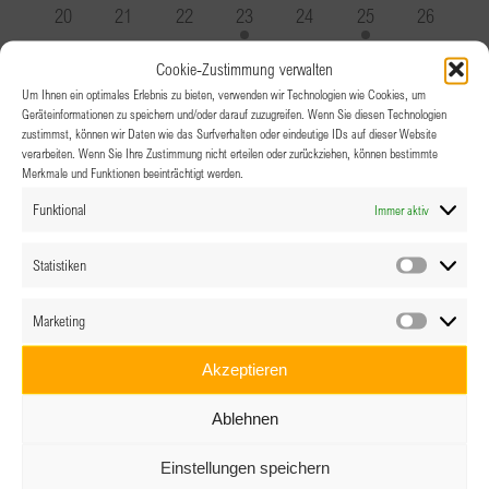
Veranstaltungen
Veranstaltung
Veranstaltung
Veranstaltungen
Veranstaltung
Veranstaltung
Veranstal
0
0
0
1
0
1
0
20
21
22
23
24
25
26
Veranstaltungen
Veranstaltungen
Veranstaltungen
Veranstaltung
Veranstaltungen
Veranstaltung
Veranstal
0
1
0
0
0
0
0
27
28
29
30
1
2
3
Cookie-Zustimmung verwalten
Veranstaltungen
Veranstaltung
Veranstaltungen
Veranstaltungen
Veranstaltungen
Veranstaltungen
Veranstal
Um Ihnen ein optimales Erlebnis zu bieten, verwenden wir Technologien wie Cookies, um
Geräteinformationen zu speichern und/oder darauf zuzugreifen. Wenn Sie diesen Technologien
zustimmst, können wir Daten wie das Surfverhalten oder eindeutige IDs auf dieser Website
verarbeiten. Wenn Sie Ihre Zustimmung nicht erteilen oder zurückziehen, können bestimmte
Merkmale und Funktionen beeinträchtigt werden.
Funktional
Immer aktiv
Statistiken
Statistik
Marketing
Marketin
Akzeptieren
Ablehnen
Einstellungen speichern