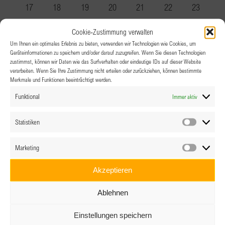
Veranstaltungen
Veranstaltungen
Veranstaltungen
Veranstaltungen
Veranstaltungen
Veranstaltungen
Veranstal
0
0
0
0
0
0
0
17
18
19
20
21
22
23
Veranstaltungen
Veranstaltungen
Veranstaltungen
Veranstaltungen
Veranstaltungen
Veranstaltungen
Veranstal
0
0
0
0
0
0
0
24
25
26
27
28
29
30
Cookie-Zustimmung verwalten
Veranstaltungen
Veranstaltungen
Veranstaltungen
Veranstaltungen
Veranstaltungen
Veranstaltungen
Veranstal
0
0
0
0
0
0
0
31
1
2
3
4
5
6
Um Ihnen ein optimales Erlebnis zu bieten, verwenden wir Technologien wie Cookies, um
Geräteinformationen zu speichern und/oder darauf zuzugreifen. Wenn Sie diesen Technologien
Veranstaltungen
Veranstaltungen
Veranstaltungen
Veranstaltungen
Veranstaltungen
Veranstaltungen
Veranstal
zustimmst, können wir Daten wie das Surfverhalten oder eindeutige IDs auf dieser Website
verarbeiten. Wenn Sie Ihre Zustimmung nicht erteilen oder zurückziehen, können bestimmte
Es gibt keine Veranstaltungen an diesem Tag.
Hinweis
Merkmale und Funktionen beeinträchtigt werden.
Funktional
Immer aktiv
Statistiken
Statistik
Marketing
Marketin
Akzeptieren
Ablehnen
Einstellungen speichern