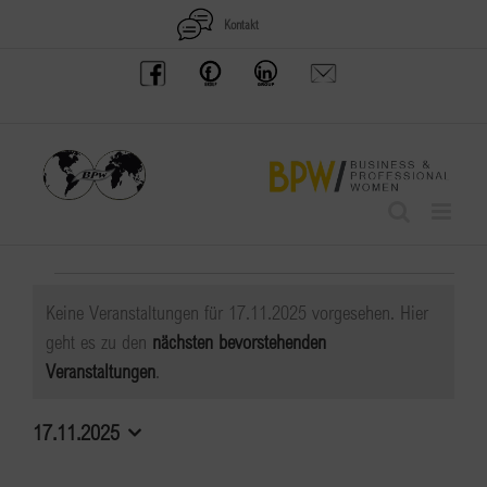
Zum
Kontakt
Inhalt
BPW
Offenes
BPW
Anfrage
springen
Austria
Frauennetzwerk
Gruppe
schicken
Facebook
Facebook
auf
LinkedIn
Veranstaltungen
Keine Veranstaltungen für 17.11.2025 vorgesehen. Hier
für
geht es zu den
nächsten bevorstehenden
Hinweis
Veranstaltungen
.
17.11.2025
17.11.2025
Datum
wählen.