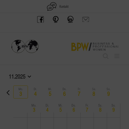
Zum
Kontakt
Inhalt
BPW
Offenes
BPW
Anfrage
springen
Austria
Frauennetzwerk
Gruppe
schicken
Facebook
Facebook
auf
LinkedIn
11.2025
Datum
auswählen.
Vorherige
Mo.
Di.
Mi.
Do.
Fr.
Sa.
So.
3
4
5
6
7
8
9
Näc
Woche
Wo
Mo.
Di.
Mi.
Do.
Fr.
Sa.
So.
Woche
3
4
5
6
7
8
9
von
Montag,
Keine
Dienstag,
Keine
Mittwoch,
Keine
Donnerstag,
Keine
Freitag,
Keine
Samstag,
Keine
Sonntag,
Keine
Veranstaltungen
0:00