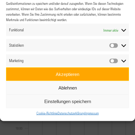
Geräteinformationen zu speichern und/oder darauf zuzugreifen. Wenn Sie diesen Technologien
zustimmst, können wir Daten wie das Surfverhalten oder eindeutige IDs auf dieser Website
11:00
verarbeiten. Wenn Sie Ihre Zustimmung nicht erteilen oder zurückziehen, können bestimmte
Merkmale und Funktionen beeinträchtigt werden.
12:00
Funktional
Immer aktiv
13:00
Statistiken
Statistik
14:00
Marketing
Marketin
15:00
Akzeptieren
16:00
Ablehnen
17:00
Einstellungen speichern
Cookie-Richtlinie
Datenschutzerklärung
Impressum
18:00
19:00