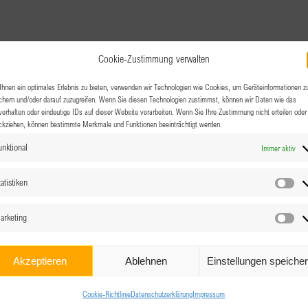
Cookie-Zustimmung verwalten
hnen ein optimales Erlebnis zu bieten, verwenden wir Technologien wie Cookies, um Geräteinformationen z
chern und/oder darauf zuzugreifen. Wenn Sie diesen Technologien zustimmst, können wir Daten wie das
verhalten oder eindeutige IDs auf dieser Website verarbeiten. Wenn Sie Ihre Zustimmung nicht erteilen oder
ckziehen, können bestimmte Merkmale und Funktionen beeinträchtigt werden.
unktional
Immer aktiv
atistiken
Sta
arketing
Ma
Akzeptieren
Ablehnen
Einstellungen speiche
Cookie-Richtlinie
Datenschutzerklärung
Impressum