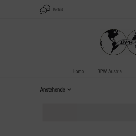
Zum
Kontakt
Inhalt
springen
Home
BPW Austria
Veranstaltungen
Anstehende
Datum
wählen.