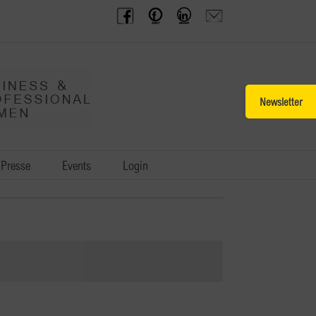
BPW
Offenes
BPW
Anfrage
Austria
Frauennetzwerk
Gruppe
schicken
Facebook
Facebook
auf
LinkedIn
Toggle
Sliding
Bar
Area
Presse
Events
Login