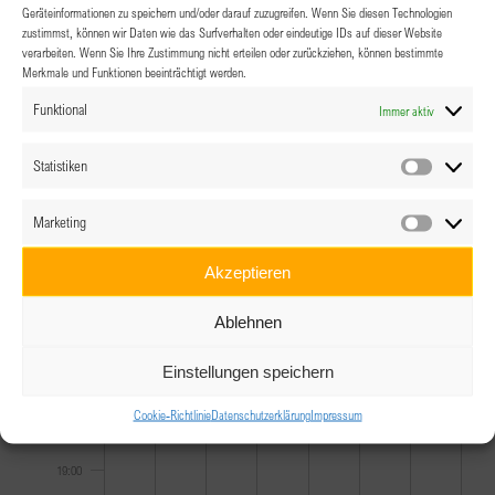
Geräteinformationen zu speichern und/oder darauf zuzugreifen. Wenn Sie diesen Technologien
zustimmst, können wir Daten wie das Surfverhalten oder eindeutige IDs auf dieser Website
11:00
verarbeiten. Wenn Sie Ihre Zustimmung nicht erteilen oder zurückziehen, können bestimmte
Merkmale und Funktionen beeinträchtigt werden.
12:00
Funktional
Immer aktiv
13:00
Statistiken
Statistik
14:00
Marketing
Marketin
15:00
Akzeptieren
16:00
Ablehnen
17:00
Einstellungen speichern
Cookie-Richtlinie
Datenschutzerklärung
Impressum
18:00
19:00