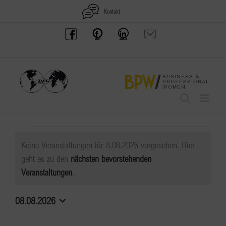
Zum
Kontakt
Inhalt
BPW
Offenes
BPW
Anfrage
springen
Austria
Frauennetzwerk
Gruppe
schicken
Facebook
Facebook
auf
LinkedIn
Veranstaltungen
Keine Veranstaltungen für 8.08.2026 vorgesehen. Hier
für
geht es zu den
nächsten bevorstehenden
Hinweis
Veranstaltungen
.
8.08.2026
08.08.2026
Datum
wählen.