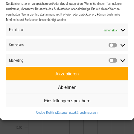
Geräteinformationen zu speichern und/oder darauf zuzugreifen. Wenn Sie diesen Technologien
zustimmst, können wir Daten wie das Surfverhalten oder eindeutige IDs auf dieser Website
11:00
verarbeiten. Wenn Sie Ihre Zustimmung nicht erteilen oder zurückziehen, können bestimmte
Merkmale und Funktionen beeinträchtigt werden.
12:00
Funktional
Immer aktiv
13:00
Statistiken
Statistik
14:00
Marketing
Marketin
15:00
Akzeptieren
16:00
Ablehnen
17:00
Einstellungen speichern
Cookie-Richtlinie
Datenschutzerklärung
Impressum
18:00
19:00