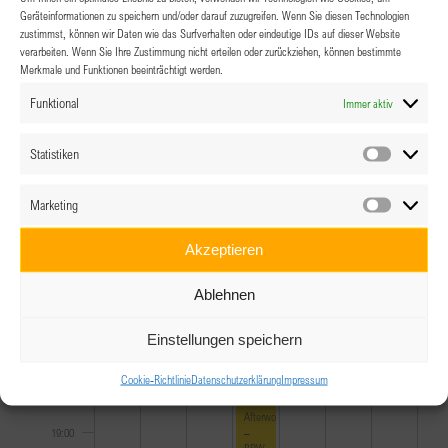
10:00
Geräteinformationen zu speichern und/oder darauf zuzugreifen. Wenn Sie diesen Technologien
zustimmst, können wir Daten wie das Surfverhalten oder eindeutige IDs auf dieser Website
11:00
verarbeiten. Wenn Sie Ihre Zustimmung nicht erteilen oder zurückziehen, können bestimmte
Merkmale und Funktionen beeinträchtigt werden.
12:00
Funktional
Immer aktiv
13:00
Statistiken
Statistik
14:00
Marketing
Marketin
15:00
Akzeptieren
16:00
Ablehnen
17:00
Einstellungen speichern
Cookie-Richtlinie
Datenschutzerklärung
Impressum
18:00
August 14, 2025
18:00
-
22:00
Afterwork
–
19:00
BPW