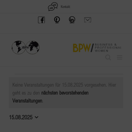
Zum
Kontakt
Inhalt
BPW
Offenes
BPW
Anfrage
springen
Austria
Frauennetzwerk
Gruppe
schicken
Facebook
Facebook
auf
LinkedIn
Veranstaltungen
Keine Veranstaltungen für 15.08.2025 vorgesehen. Hier
für
geht es zu den
nächsten bevorstehenden
Hinweis
Veranstaltungen
.
15.08.2025
15.08.2025
Datum
wählen.