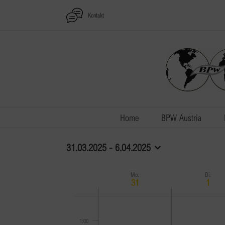
Zum
Kontakt
Inhalt
springen
Home
BPW Austria
31.03.2025
 - 
6.04.2025
Datum
auswählen.
Mo.
Di.
Woche
31
1
von
Montag,
Keine
Dienstag,
Keine
Veranstaltungen
0:00
März
Veranstaltungen
April
Veranstaltungen
1:00