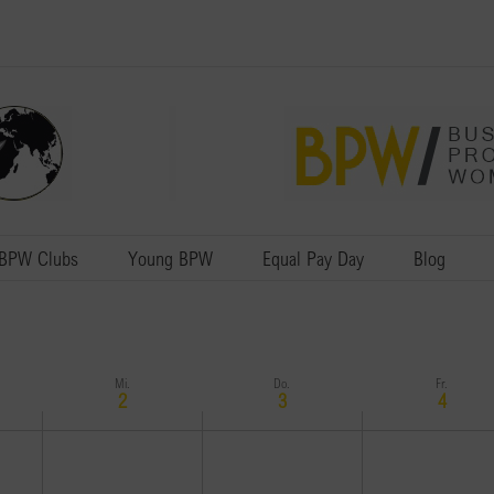
BPW Clubs
Young BPW
Equal Pay Day
Blog
Mi.
Do.
Fr.
2
3
4
Mittwoch,
Donnerstag,
Freitag,
April
April
April