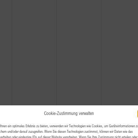
2,
3,
4,
2025
2025
2025
Cookie-Zustimmung verwalten
hnen ein optimales Erlebnis zu bieten, verwenden wir Technologien wie Cookies, um Geräteinformationen z
chern und/oder darauf zuzugreifen. Wenn Sie diesen Technologien zustimmst, können wir Daten wie das
verhalten oder eindeutige IDs auf dieser Website verarbeiten. Wenn Sie Ihre Zustimmung nicht erteilen oder