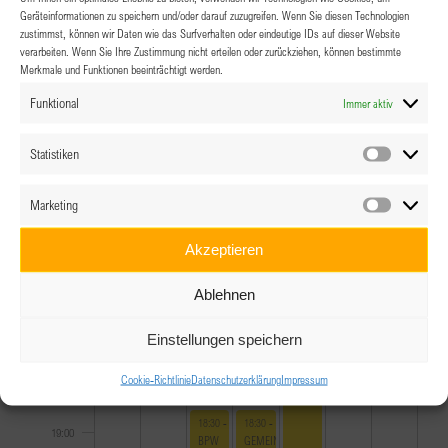
10:00
Geräteinformationen zu speichern und/oder darauf zuzugreifen. Wenn Sie diesen Technologien
zustimmst, können wir Daten wie das Surfverhalten oder eindeutige IDs auf dieser Website
11:00
verarbeiten. Wenn Sie Ihre Zustimmung nicht erteilen oder zurückziehen, können bestimmte
Merkmale und Funktionen beeinträchtigt werden.
12:00
Funktional
Immer aktiv
13:00
Statistiken
Statistik
14:00
Marketing
Marketin
April 4, 2025
14:30
-
23:00
15:00
25
Akzeptieren
Jahre
BPW
16:00
Ablehnen
Salzkammergut
April 3, 2025
BPW Vorarlberg bei Milka / Mondelez
16:00
17:00
Einstellungen speichern
Cookie-Richtlinie
Datenschutzerklärung
Impressum
18:00
April 2, 2025
April 3, 2025
18:30
-
22:00
18:30
-
21:30
19:00
BPW
GEMEINSAM