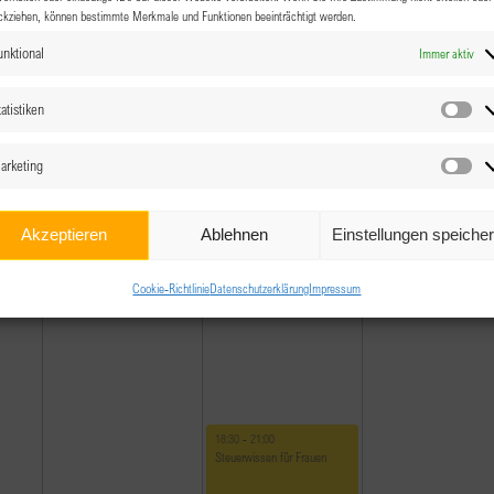
ckziehen, können bestimmte Merkmale und Funktionen beeinträchtigt werden.
unktional
Immer aktiv
atistiken
Sta
arketing
Ma
Akzeptieren
Ablehnen
Einstellungen speiche
Cookie-Richtlinie
Datenschutzerklärung
Impressum
September 4, 2025
18:30
-
21:00
Steuerwissen für Frauen