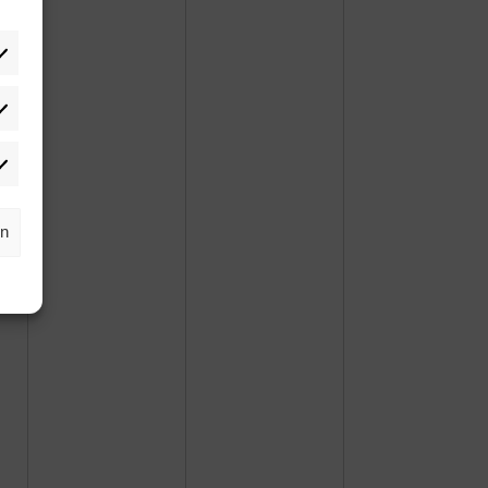
tistiken
rketing
rn