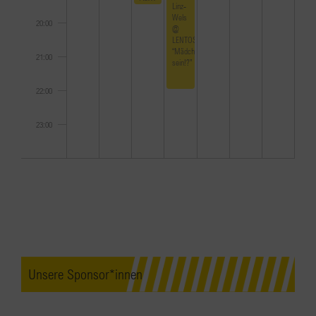
Linz-
Wels
20:00
@
LENTOS
“Mädchen*
21:00
sein!?”
22:00
23:00
0:00
Unsere Sponsor*innen