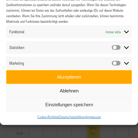
10:00
Geräteinformationen zu speichern und/oder darauf zuzugreifen. Wenn Sie diesen Technologien
zustimmst, können wir Daten wie das Surfverhalten oder eindeutige IDs auf dieser Website
11:00
verarbeiten. Wenn Sie Ihre Zustimmung nicht erteilen oder zurückziehen, können bestimmte
Merkmale und Funktionen beeinträchtigt werden.
12:00
Funktional
Immer aktiv
13:00
Statistiken
Statistik
14:00
Marketing
Marketin
15:00
Akzeptieren
16:00
Ablehnen
17:00
Einstellungen speichern
Cookie-Richtlinie
Datenschutzerklärung
Impressum
18:00
June 23, 2026
BPW Vorarlberg Sommerfest
18:00
June 26, 2026
18:00
-
22:00
BPW
Tirol
19:00
–