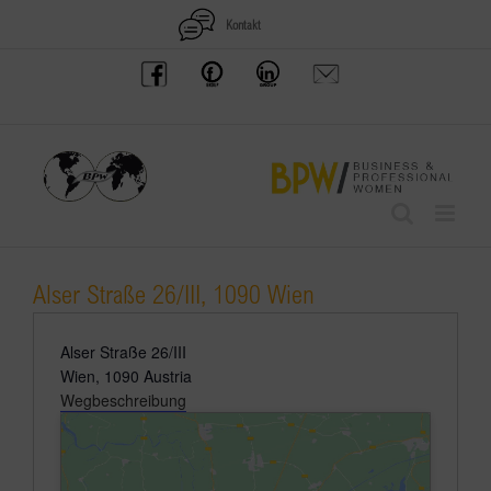
Zum
Kontakt
Inhalt
BPW
Offenes
BPW
Anfrage
springen
Austria
Frauennetzwerk
Gruppe
schicken
Facebook
Facebook
auf
LinkedIn
Alser Straße 26/III, 1090 Wien
Adresse
Alser Straße 26/III
Wien
,
1090
Austria
Wegbeschreibung