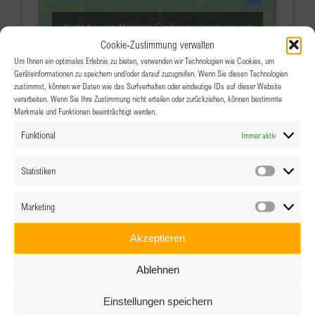
Klicke hier, um Marketing-Cookies zu akzeptieren und
diesen Inhalt zu aktivieren
Cookie-Zustimmung verwalten
Um Ihnen ein optimales Erlebnis zu bieten, verwenden wir Technologien wie Cookies, um
Geräteinformationen zu speichern und/oder darauf zuzugreifen. Wenn Sie diesen Technologien
zustimmst, können wir Daten wie das Surfverhalten oder eindeutige IDs auf dieser Website
verarbeiten. Wenn Sie Ihre Zustimmung nicht erteilen oder zurückziehen, können bestimmte
Merkmale und Funktionen beeinträchtigt werden.
Funktional
Immer aktiv
Veranstaltungen an diesem veranstaltungsort
Statistiken
Statistik
Es wurden keine Ergebnisse gefunden.
Hinweis
Marketing
Marketin
Anstehende
Akzeptieren
Datum
wählen.
Ablehnen
Einstellungen speichern