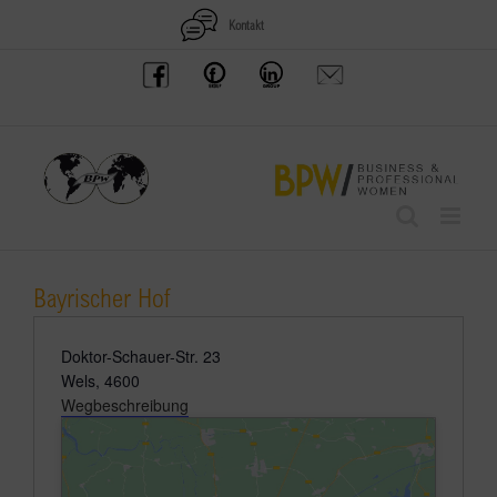
Zum
Kontakt
Inhalt
BPW
Offenes
BPW
Anfrage
springen
Austria
Frauennetzwerk
Gruppe
schicken
Facebook
Facebook
auf
LinkedIn
Bayrischer Hof
Adresse
Doktor-Schauer-Str. 23
Wels
,
4600
Wegbeschreibung