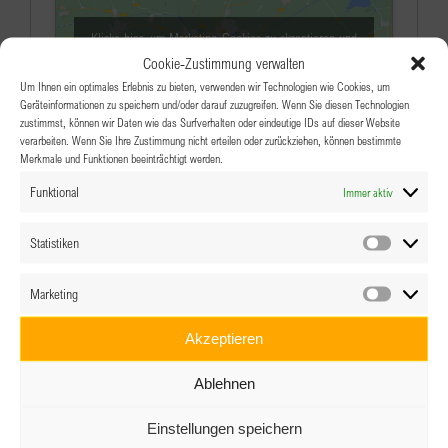
Klicke hier, um Marketing-Cookies zu akzeptieren und
diesen Inhalt zu aktivieren
Cookie-Zustimmung verwalten
Um Ihnen ein optimales Erlebnis zu bieten, verwenden wir Technologien wie Cookies, um
Geräteinformationen zu speichern und/oder darauf zuzugreifen. Wenn Sie diesen Technologien
zustimmst, können wir Daten wie das Surfverhalten oder eindeutige IDs auf dieser Website
verarbeiten. Wenn Sie Ihre Zustimmung nicht erteilen oder zurückziehen, können bestimmte
Merkmale und Funktionen beeinträchtigt werden.
Funktional
Immer aktiv
Veranstaltungen an diesem veranstaltungsort
Statistiken
Statistik
Es wurden keine Ergebnisse gefunden.
Hinweis
Marketing
Marketin
Anstehende
Akzeptieren
Datum
wählen.
Ablehnen
Einstellungen speichern