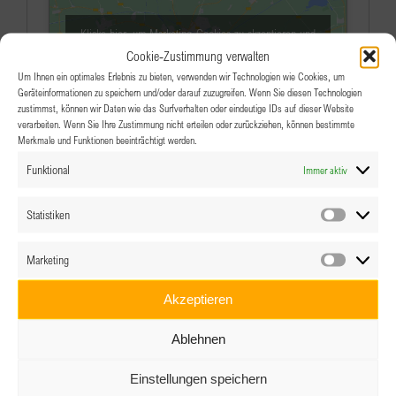
Klicke hier, um Marketing-Cookies zu akzeptieren und
diesen Inhalt zu aktivieren
Cookie-Zustimmung verwalten
Um Ihnen ein optimales Erlebnis zu bieten, verwenden wir Technologien wie Cookies, um
Geräteinformationen zu speichern und/oder darauf zuzugreifen. Wenn Sie diesen Technologien
zustimmst, können wir Daten wie das Surfverhalten oder eindeutige IDs auf dieser Website
verarbeiten. Wenn Sie Ihre Zustimmung nicht erteilen oder zurückziehen, können bestimmte
Merkmale und Funktionen beeinträchtigt werden.
Funktional
Immer aktiv
Veranstaltungen an diesem veranstaltungsort
Statistiken
Statistik
Es wurden keine Ergebnisse gefunden.
Hinweis
Marketing
Marketin
Anstehende
Akzeptieren
Datum
wählen.
Ablehnen
Einstellungen speichern