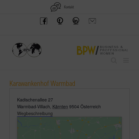
Zum
Kontakt
Inhalt
BPW
Offenes
BPW
Anfrage
springen
Austria
Frauennetzwerk
Gruppe
schicken
Facebook
Facebook
auf
LinkedIn
Karawankenhof Warmbad
Adresse
Kadischenallee 27
Warmbad-Villach
,
Kärnten
9504
Österreich
Wegbeschreibung