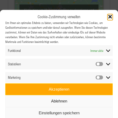
Klicke hier, um Marketing-Cookies zu akzeptieren und
diesen Inhalt zu aktivieren
Cookie-Zustimmung verwalten
Um Ihnen ein optimales Erlebnis zu bieten, verwenden wir Technologien wie Cookies, um
Geräteinformationen zu speichern und/oder darauf zuzugreifen. Wenn Sie diesen Technologien
zustimmst, können wir Daten wie das Surfverhalten oder eindeutige IDs auf dieser Website
verarbeiten. Wenn Sie Ihre Zustimmung nicht erteilen oder zurückziehen, können bestimmte
Merkmale und Funktionen beeinträchtigt werden.
Funktional
Immer aktiv
Veranstaltungen an diesem veranstaltungsort
Statistiken
Statistik
Es wurden keine Ergebnisse gefunden.
Hinweis
Marketing
Marketin
Anstehende
Akzeptieren
Datum
wählen.
Ablehnen
Einstellungen speichern