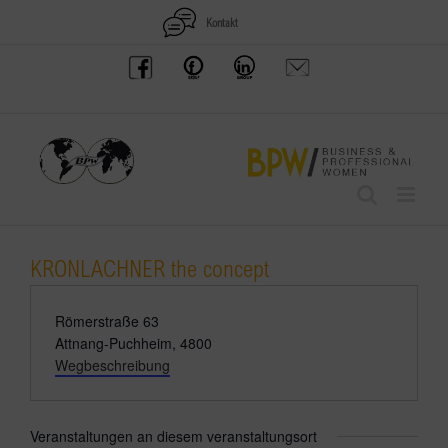
Zum
Kontakt
Inhalt
BPW
Offenes
BPW
Anfrage
springen
Austria
Frauennetzwerk
Gruppe
schicken
Facebook
Facebook
auf
LinkedIn
KRONLACHNER the concept
Adresse
Römerstraße 63
Attnang-Puchheim
,
4800
Wegbeschreibung
Veranstaltungen an diesem veranstaltungsort