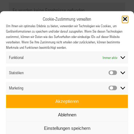
Es wurden keine Ergebnisse gefunden.
Hinweis
Cookie-Zustimmung verwalten
Um Ihnen ein optimales Erlebnis zu bieten, verwenden wir Technologien wie Cookies, um
Anstehende
Geräteinformationen zu speichern und/oder darauf zuzugreifen. Wenn Sie diesen Technologien
Datum
zustimmst, können wir Daten wie das Surfverhalten oder eindeutige IDs auf dieser Website
wählen.
verarbeiten. Wenn Sie Ihre Zustimmung nicht erteilen oder zurückziehen, können bestimmte
Merkmale und Funktionen beeinträchtigt werden.
Funktional
Immer aktiv
Statistiken
Statistik
Marketing
Marketin
Akzeptieren
Ablehnen
Einstellungen speichern