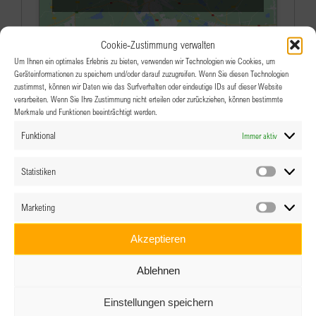
Cookie-Zustimmung verwalten
Um Ihnen ein optimales Erlebnis zu bieten, verwenden wir Technologien wie Cookies, um
Geräteinformationen zu speichern und/oder darauf zuzugreifen. Wenn Sie diesen Technologien
zustimmst, können wir Daten wie das Surfverhalten oder eindeutige IDs auf dieser Website
verarbeiten. Wenn Sie Ihre Zustimmung nicht erteilen oder zurückziehen, können bestimmte
Merkmale und Funktionen beeinträchtigt werden.
Veranstaltungen an diesem veranstaltungsort
Funktional
Immer aktiv
Es wurden keine Ergebnisse gefunden.
Hinweis
Statistiken
Statistik
Anstehende
Datum
Marketing
Marketin
wählen.
Akzeptieren
Ablehnen
Einstellungen speichern