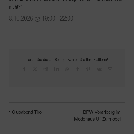
nicht?”
8.10.2026 @ 19:00
-
22:00
Teilen Sie diesen Beitrag, wählen Sie Ihre Plattform!
Facebook
X
Reddit
LinkedIn
WhatsApp
Tumblr
Pinterest
Vk
E-
Mail
BPW Vorarlberg im
Clubabend Tirol
Modehaus Uli Zumtobel