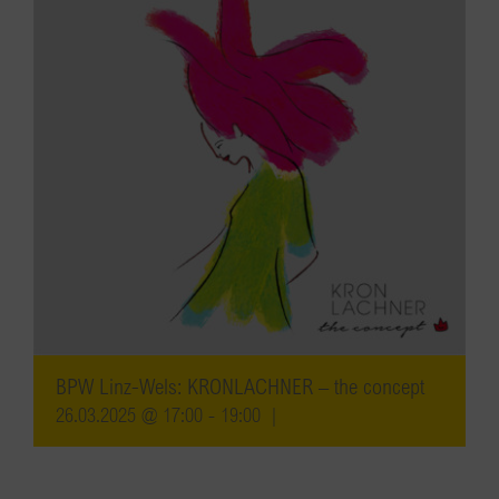
BPW Linz-Wels: KRONLACHNER – the concept
26.03.2025 @ 17:00
-
19:00
|