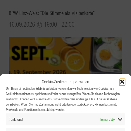
BPW Linz-Wels: “Die Stimme als Visitenkarte”
16.09.2026 @ 19:00
-
22:00
Cookie-Zustimmung verwalten
Um Ihnen ein optimales Erlebnis zu bieten, verwenden wir Technologien wie Cookies, um
Geräteinformationen zu speichern und/oder darauf zuzugreifen. Wenn Sie diesen Technologien
zustimmst, können wir Daten wie das Surfverhalten oder eindeutige IDs auf dieser Website
verarbeiten. Wenn Sie Ihre Zustimmung nicht erteilen oder zurückziehen, können bestimmte
Merkmale und Funktionen beeinträchtigt werden.
Funktional
Immer aktiv