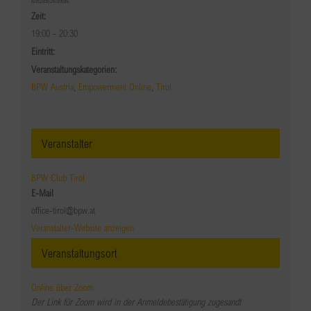
Zeit:
19:00 - 20:30
Eintritt:
Veranstaltungskategorien:
BPW Austria
,
Empowerment Online
,
Tirol
Veranstalter
BPW Club Tirol
E-Mail
office-tirol@bpw.at
Veranstalter-Website anzeigen
Veranstaltungsort
Online über Zoom
Der Link für Zoom wird in der Anmeldebestätigung zugesandt