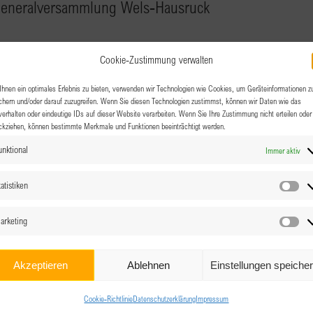
Generalversammlung Wels-Hausruck
e 14, Marchtrenk
Cookie-Zustimmung verwalten
zeitnah! Wir treffen uns um 19:00 Uhr! Anmeldung gerne an
hnen ein optimales Erlebnis zu bieten, verwenden wir Technologien wie Cookies, um Geräteinformationen z
chern und/oder darauf zuzugreifen. Wenn Sie diesen Technologien zustimmst, können wir Daten wie das
verhalten oder eindeutige IDs auf dieser Website verarbeiten. Wenn Sie Ihre Zustimmung nicht erteilen oder
ckziehen, können bestimmte Merkmale und Funktionen beeinträchtigt werden.
unktional
Immer aktiv
atistiken
Sta
arketing
Ma
Akzeptieren
Ablehnen
Einstellungen speiche
Cookie-Richtlinie
Datenschutzerklärung
Impressum