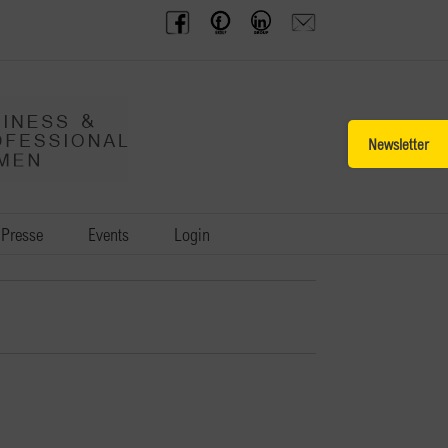
BPW
Offenes
BPW
Anfrage
Austria
Frauennetzwerk
Gruppe
schicken
Facebook
Facebook
auf
LinkedIn
Toggle
Sliding
Bar
Area
Presse
Events
Login