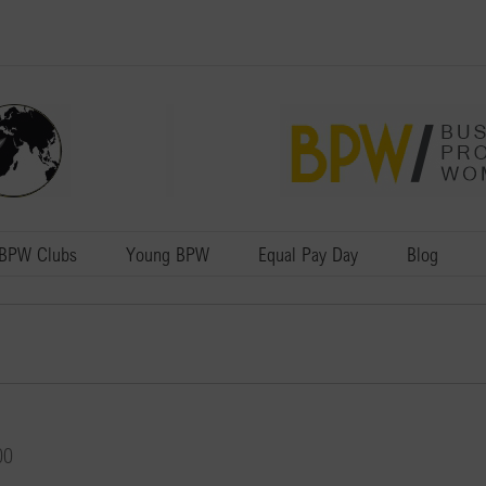
BPW Clubs
Young BPW
Equal Pay Day
Blog
00