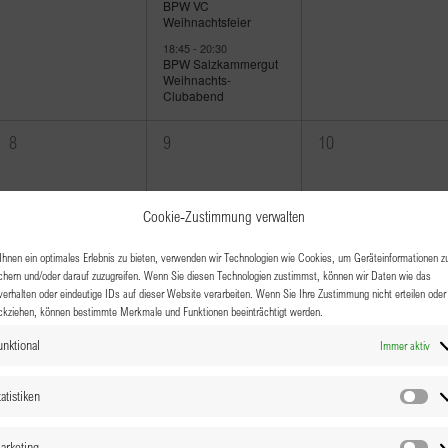
BPW VC
Weihnachtsfeier
18:45
-
20:30
BPW Salzkammergut
Weihnachts-
Clubabend
0
0
0
8
9
10
Veranstaltungen,
Veranstaltungen,
Veranstaltungen,
Cookie-Zustimmung verwalten
hnen ein optimales Erlebnis zu bieten, verwenden wir Technologien wie Cookies, um Geräteinformationen z
chern und/oder darauf zuzugreifen. Wenn Sie diesen Technologien zustimmst, können wir Daten wie das
verhalten oder eindeutige IDs auf dieser Website verarbeiten. Wenn Sie Ihre Zustimmung nicht erteilen oder
1
0
0
15
16
17
ckziehen, können bestimmte Merkmale und Funktionen beeinträchtigt werden.
Veranstaltung,
Veranstaltungen,
Veranstaltungen,
18:30
-
21:30
unktional
Immer aktiv
Clubabend Tirol
“Weihnachtsfeier und
Kerzenlichtfeier”
atistiken
Sta
arketing