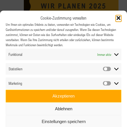
Cookie-Zustimmung verwalten
Um Ihnen ein optimales Erlebnis zu bieten, verwenden wir Technologien wie Cookies, um
Geräteinformationen zu speichern und/oder darauf zuzugreifen. Wenn Sie diesen Technologien
30.10.2024 @ 18:30
-
21:30
zustimmst, können wir Daten wie das Surfverhalten oder eindeutige IDs auf dieser Website
verarbeiten. Wenn Sie Ihre Zustimmung nicht erteilen oder zurückziehen, können bestimmte
Clubabend Tirol – Wir planen 2025
Merkmale und Funktionen beeinträchtigt werden.
Funktional
Immer aktiv
SOHO2 im 1.Stock
Grabenweg 68, Innsbruck
Statistiken
Statistik
Marketing
Marketin
Akzeptieren
Ablehnen
Einstellungen speichern