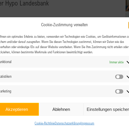
er Hypo Landesbank
Cookie-Zustimmung verwalten
lberg.
hnen ein optimales Erlebnis zu bieten, verwenden wir Technologien wie Cookies, um Geräteinformationen z
chern und/oder darauf zuzugreifen. Wenn Sie diesen Technologien zustimmst, können wir Daten wie das
verhalten oder eindeutige IDs auf dieser Website verarbeiten. Wenn Sie Ihre Zustimmung nicht erteilen oder
ckziehen, können bestimmte Merkmale und Funktionen beeinträchtigt werden.
unktional
Immer aktiv
atistiken
Sta
arketing
Ma
Akzeptieren
Ablehnen
Einstellungen speiche
Cookie-Richtlinie
Datenschutzerklärung
Impressum