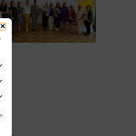
u
tistiken
rketing
rn