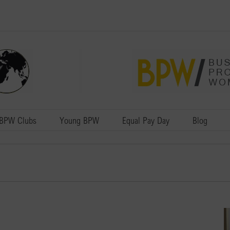
BPW Clubs
Young BPW
Equal Pay Day
Blog