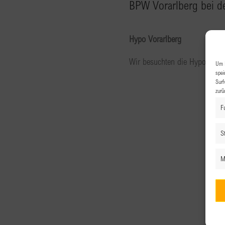
BPW Vorarlberg bei d
Hypo Vorarlberg
Wir besuchten die Hypo Vorar
Um I
spei
Surf
zurü
F
St
M