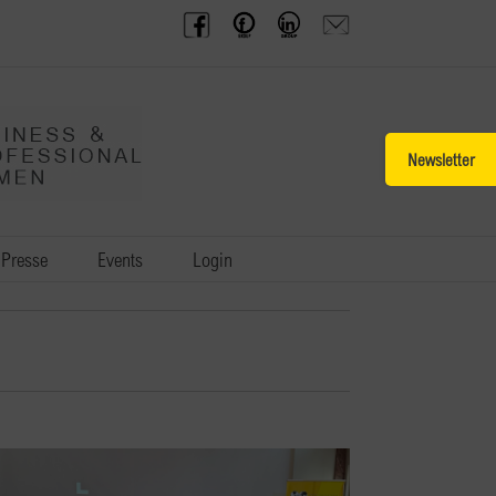
BPW
Offenes
BPW
Anfrage
Austria
Frauennetzwerk
Gruppe
schicken
Facebook
Facebook
auf
LinkedIn
Toggle
Sliding
Bar
Area
Presse
Events
Login