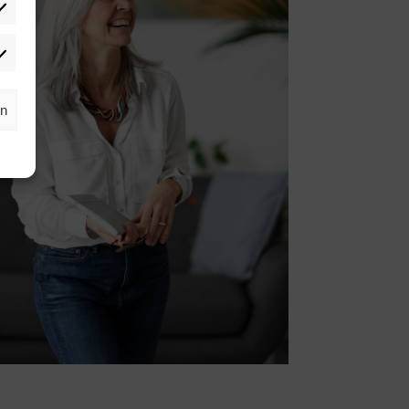
tistiken
rketing
rn