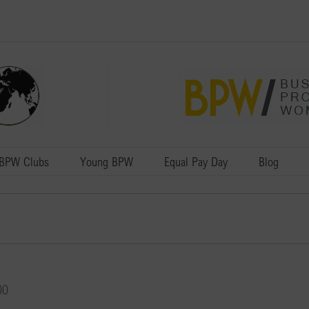
BPW Clubs
Young BPW
Equal Pay Day
Blog
00