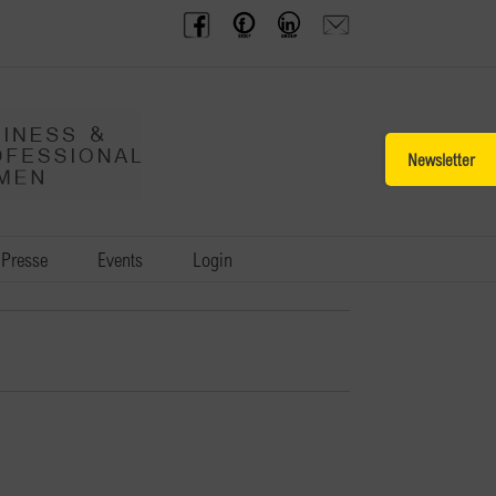
BPW
Offenes
BPW
Anfrage
Austria
Frauennetzwerk
Gruppe
schicken
Facebook
Facebook
auf
LinkedIn
Toggle
Sliding
Bar
Area
Presse
Events
Login