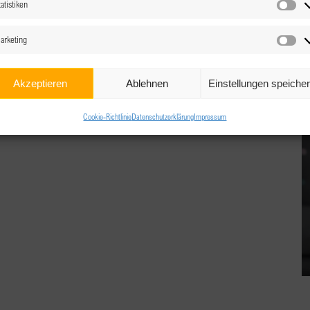
atistiken
Sta
arketing
n für eine female-friendly Arbeitskultur Hannah
Ma
em Vortrag die Herausforderungen und Veränderungen
nd der Menopause erleben [...]
Akzeptieren
Ablehnen
Einstellungen speiche
Cookie-Richtlinie
Datenschutzerklärung
Impressum