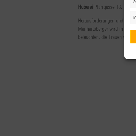
St
Huberei
Pfarrgasse 18, Linz
M
Herausforderungen und Chance
Manhartsberger wird in dies
beleuchten, die Frauen währe