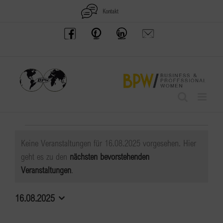
Zum
Kontakt
Inhalt
BPW
Offenes
BPW
Anfrage
springen
Austria
Frauennetzwerk
Gruppe
schicken
Facebook
Facebook
auf
LinkedIn
Veranstaltungen
Keine Veranstaltungen für 16.08.2025 vorgesehen. Hier
für
geht es zu den
nächsten bevorstehenden
Hinweis
Veranstaltungen
.
16.08.2025
16.08.2025
Datum
wählen.