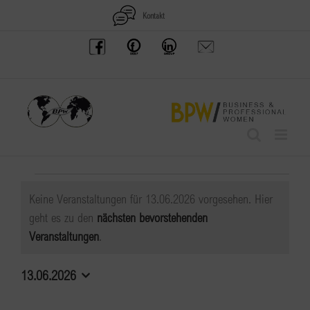
Zum
Kontakt
Inhalt
BPW
Offenes
BPW
Anfrage
springen
Austria
Frauennetzwerk
Gruppe
schicken
Facebook
Facebook
auf
LinkedIn
Veranstaltungen
Keine Veranstaltungen für 13.06.2026 vorgesehen. Hier
für
geht es zu den
nächsten bevorstehenden
Hinweis
Veranstaltungen
.
13.06.2026
13.06.2026
Datum
wählen.