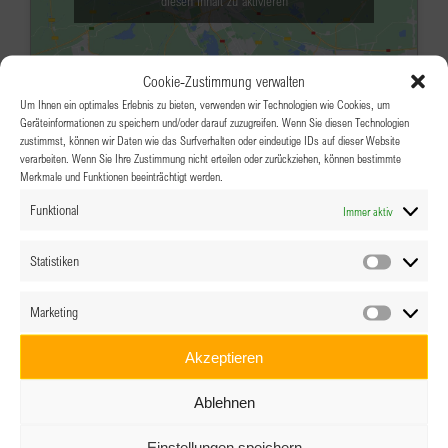
diesen Inhalt zu aktivieren
Cookie-Zustimmung verwalten
Um Ihnen ein optimales Erlebnis zu bieten, verwenden wir Technologien wie Cookies, um
Geräteinformationen zu speichern und/oder darauf zuzugreifen. Wenn Sie diesen Technologien
zustimmst, können wir Daten wie das Surfverhalten oder eindeutige IDs auf dieser Website
verarbeiten. Wenn Sie Ihre Zustimmung nicht erteilen oder zurückziehen, können bestimmte
Merkmale und Funktionen beeinträchtigt werden.
JUNI
15:00
-
19:00
18
Funktional
Immer aktiv
BPW Salzburg – Besuch bei der
Firma Palfinger
Statistiken
Statistik
PALFINGER World, Kapellenstraße 18, 5211
Marketing
Lengau
Kapellenstraße 18, Lengau
Marketin
Veranstaltungsdetails
Wegbeschreibung
Akzeptieren
Ablehnen
JUNI
9:15
-
13:30
19
BPW Wien & Umgebung “Liften wos
Einstellungen speichern