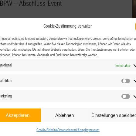
 BPW – Abschluss-Event
Cookie-Zustimmung verwalten
n Erfolgsteams mit uns. Wir freuen uns darauf zu erfahren,
hnen ein optimales Erlebnis zu bieten, verwenden wir Technologien wie Cookies, um Geräteinformationen z
chern und/oder darauf zuzugreifen. Wenn Sie diesen Technologien zustimmst, können wir Daten wie das
Team erreicht habt.
verhalten oder eindeutige IDs auf dieser Website verarbeiten. Wenn Sie Ihre Zustimmung nicht erteilen oder
ckziehen, können bestimmte Merkmale und Funktionen beeinträchtigt werden.
unktional
Immer aktiv
atistiken
Sta
arketing
Ma
Akzeptieren
Ablehnen
Einstellungen speiche
Cookie-Richtlinie
Datenschutzerklärung
Impressum