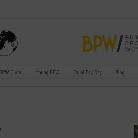
BPW Clubs
Young BPW
Equal Pay Day
Blog
0