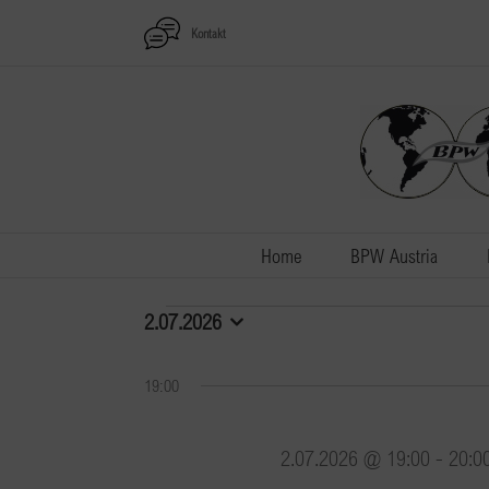
Zum
Kontakt
Inhalt
springen
Home
BPW Austria
Veranstaltungen
2.07.2026
Datum
wählen.
für
19:00
2.07.2026
2.07.2026 @ 19:00
-
20:0