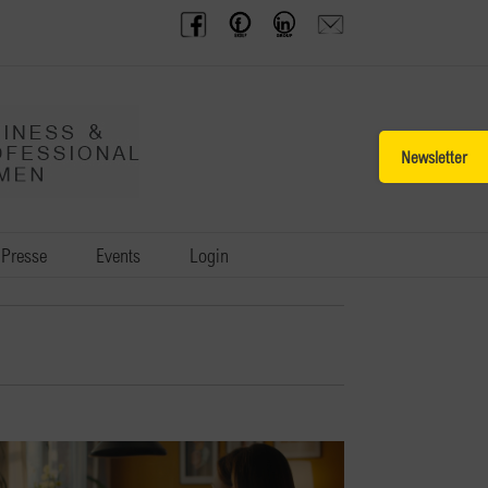
BPW
Offenes
BPW
Anfrage
Austria
Frauennetzwerk
Gruppe
schicken
Facebook
Facebook
auf
LinkedIn
Toggle
Sliding
Bar
Area
Presse
Events
Login