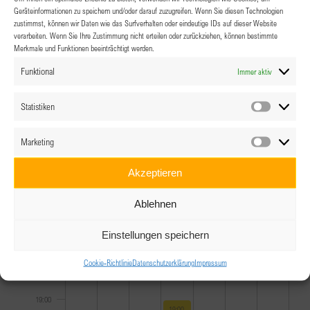
10:00
Geräteinformationen zu speichern und/oder darauf zuzugreifen. Wenn Sie diesen Technologien
zustimmst, können wir Daten wie das Surfverhalten oder eindeutige IDs auf dieser Website
11:00
verarbeiten. Wenn Sie Ihre Zustimmung nicht erteilen oder zurückziehen, können bestimmte
Merkmale und Funktionen beeinträchtigt werden.
12:00
Funktional
Immer aktiv
13:00
Statistiken
Statistik
14:00
Marketing
Marketin
15:00
Akzeptieren
16:00
Ablehnen
17:00
Einstellungen speichern
Cookie-Richtlinie
Datenschutzerklärung
Impressum
18:00
19:00
July 2, 2026
19:00
-
20:00