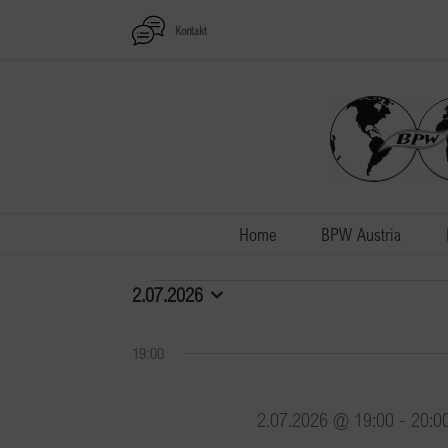
Zum
Kontakt
Inhalt
springen
Home
BPW Austria
Veranstaltungen
2.07.2026
Datum
wählen.
für
19:00
2.07.2026
2.07.2026 @ 19:00
-
20:0