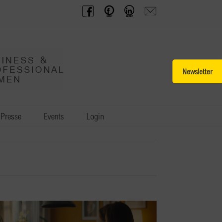
BPW
Offenes
BPW
Anfrage
Austria
Frauennetzwerk
Gruppe
schicken
Facebook
Facebook
auf
LinkedIn
Toggle
Sliding
Bar
Area
Presse
Events
Login