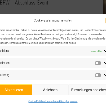
 BPW – Abschluss-Event
Cookie-Zustimmung verwalten
n Erfolgsteams mit uns. Wir freuen uns darauf zu erfahren,
hnen ein optimales Erlebnis zu bieten, verwenden wir Technologien wie Cookies, um Geräteinformationen z
chern und/oder darauf zuzugreifen. Wenn Sie diesen Technologien zustimmst, können wir Daten wie das
Team erreicht habt.
verhalten oder eindeutige IDs auf dieser Website verarbeiten. Wenn Sie Ihre Zustimmung nicht erteilen oder
ckziehen, können bestimmte Merkmale und Funktionen beeinträchtigt werden.
unktional
Immer aktiv
atistiken
Sta
arketing
Ma
Akzeptieren
Ablehnen
Einstellungen speiche
Cookie-Richtlinie
Datenschutzerklärung
Impressum