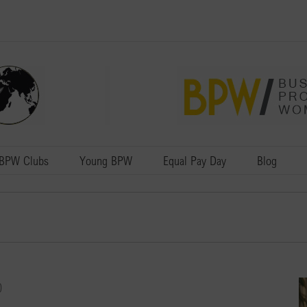
BPW Clubs
Young BPW
Equal Pay Day
Blog
0