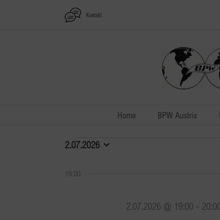
Zum
Kontakt
Inhalt
springen
Home
BPW Austria
Veranstaltungen
2.07.2026
Datum
wählen.
für
19:00
2.07.2026
2.07.2026 @ 19:00
-
20:0