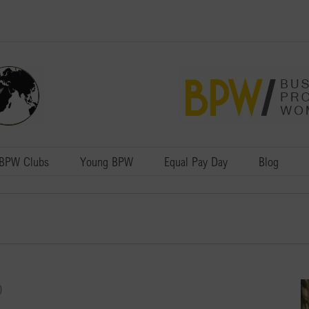
BPW Clubs
Young BPW
Equal Pay Day
Blog
0