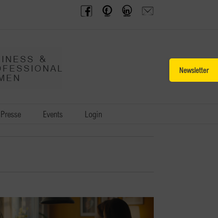
BPW
Offenes
BPW
Anfrage
Austria
Frauennetzwerk
Gruppe
schicken
Facebook
Facebook
auf
LinkedIn
Toggle
Sliding
Bar
Area
Presse
Events
Login