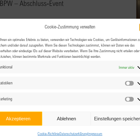
 BPW – Abschluss-Event
Cookie-Zustimmung verwalten
n Erfolgsteams mit uns. Wir freuen uns darauf zu erfahren,
hnen ein optimales Erlebnis zu bieten, verwenden wir Technologien wie Cookies, um Geräteinformationen z
chern und/oder darauf zuzugreifen. Wenn Sie diesen Technologien zustimmst, können wir Daten wie das
Team erreicht habt.
verhalten oder eindeutige IDs auf dieser Website verarbeiten. Wenn Sie Ihre Zustimmung nicht erteilen oder
ckziehen, können bestimmte Merkmale und Funktionen beeinträchtigt werden.
unktional
Immer aktiv
atistiken
Sta
arketing
Ma
Akzeptieren
Ablehnen
Einstellungen speiche
Cookie-Richtlinie
Datenschutzerklärung
Impressum