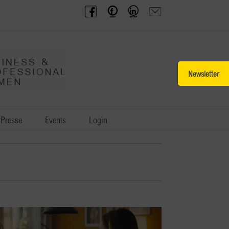
BPW
Offenes
BPW
Anfrage
Austria
Frauennetzwerk
Gruppe
schicken
Facebook
Facebook
auf
LinkedIn
Toggle
Sliding
Bar
Area
Presse
Events
Login