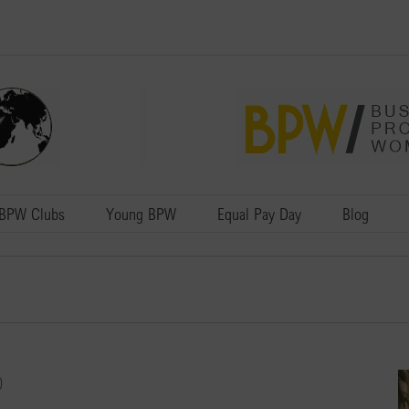
BPW Clubs
Young BPW
Equal Pay Day
Blog
0