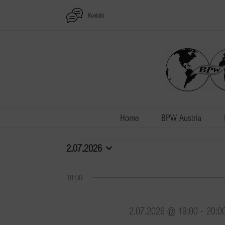
Zum
Kontakt
Inhalt
springen
Home
BPW Austria
Veranstaltungen
2.07.2026
Datum
wählen.
für
19:00
2.07.2026
2.07.2026 @ 19:00
-
20:0