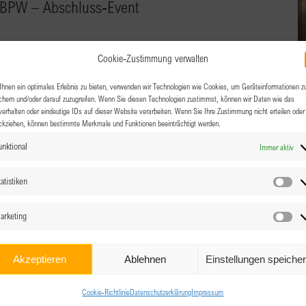
 BPW – Abschluss-Event
Cookie-Zustimmung verwalten
n Erfolgsteams mit uns. Wir freuen uns darauf zu erfahren,
hnen ein optimales Erlebnis zu bieten, verwenden wir Technologien wie Cookies, um Geräteinformationen z
chern und/oder darauf zuzugreifen. Wenn Sie diesen Technologien zustimmst, können wir Daten wie das
Team erreicht habt.
verhalten oder eindeutige IDs auf dieser Website verarbeiten. Wenn Sie Ihre Zustimmung nicht erteilen oder
ckziehen, können bestimmte Merkmale und Funktionen beeinträchtigt werden.
unktional
Immer aktiv
atistiken
Sta
arketing
Ma
Akzeptieren
Ablehnen
Einstellungen speiche
Cookie-Richtlinie
Datenschutzerklärung
Impressum