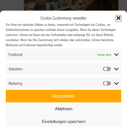
Cookie-Zustimmung verwalten
Um Ihnen ein optimales Erlebnis zu bieten, verwenden wir Technologien wie Cookies, um
Geräteinformationen zu speichern und/oder darauf zuzugreifen. Wenn Sie diesen Technologien
2.07.2026 @ 19:00
-
20:00
zustimmst, können wir Daten wie das Surfverhalten oder eindeutige IDs auf dieser Website
verarbeiten. Wenn Sie Ihre Zustimmung nicht erteilen oder zurückziehen, können bestimmte
Erfolgsteams 2026 by BPW –
Merkmale und Funktionen beeinträchtigt werden.
Abschluss-Event
Funktional
Immer aktiv
Statistiken
Online über Zoom
Statistik
Marketing
Marketin
Akzeptieren
Ablehnen
Einstellungen speichern