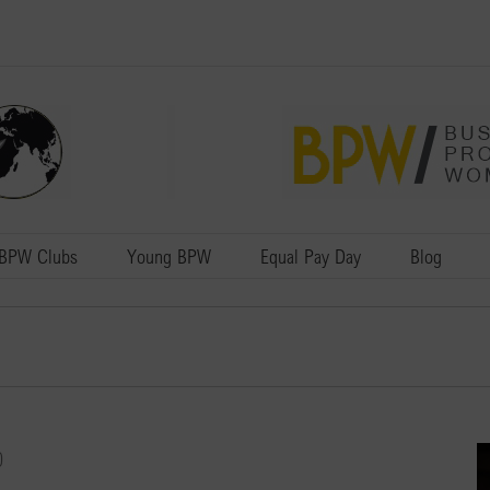
BPW Clubs
Young BPW
Equal Pay Day
Blog
0