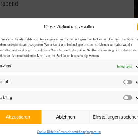
rabend
, Salzburg Airport
Cookie-Zustimmung verwalten
Ein Sommerabend mit Aussicht — zumindest wenn das
hnen ein optimales Erlebnis zu bieten, verwenden wir Technologien wie Cookies, um Geräteinformationen z
chern und/oder darauf zuzugreifen. Wenn Sie diesen Technologien zustimmst, können wir Daten wie das
euch herzlich zu einem entspannten BPW-Get-together am
verhalten oder eindeutige IDs auf dieser Website verarbeiten. Wenn Sie Ihre Zustimmung nicht erteilen oder
ckziehen, können bestimmte Merkmale und Funktionen beeinträchtigt werden.
unktional
Immer aktiv
atistiken
Sta
arketing
Ma
Akzeptieren
Ablehnen
Einstellungen speiche
Cookie-Richtlinie
Datenschutzerklärung
Impressum