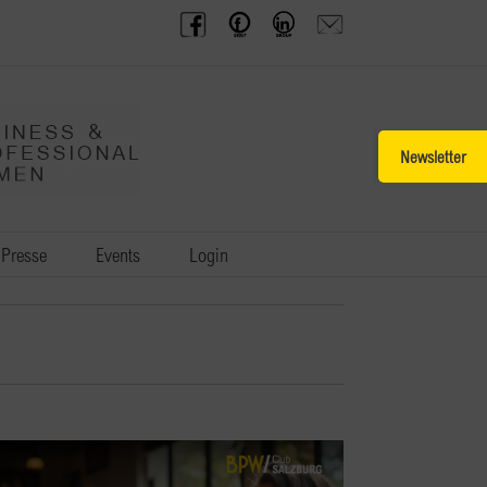
BPW
Offenes
BPW
Anfrage
Austria
Frauennetzwerk
Gruppe
schicken
Facebook
Facebook
auf
LinkedIn
Toggle
Sliding
Bar
Area
Presse
Events
Login