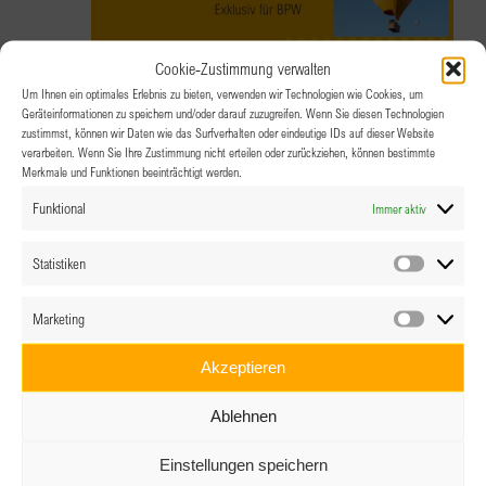
Cookie-Zustimmung verwalten
Um Ihnen ein optimales Erlebnis zu bieten, verwenden wir Technologien wie Cookies, um
8.07.2026 @ 19:00
Geräteinformationen zu speichern und/oder darauf zuzugreifen. Wenn Sie diesen Technologien
zustimmst, können wir Daten wie das Surfverhalten oder eindeutige IDs auf dieser Website
Onboarding Veranstaltung – Exklusiv
verarbeiten. Wenn Sie Ihre Zustimmung nicht erteilen oder zurückziehen, können bestimmte
Merkmale und Funktionen beeinträchtigt werden.
für BPW
Funktional
Immer aktiv
Online über Zoom
Statistiken
Statistik
Marketing
Marketin
Akzeptieren
Ablehnen
Einstellungen speichern