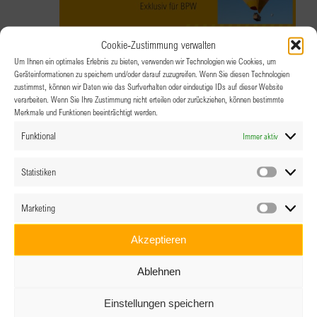
Cookie-Zustimmung verwalten
Um Ihnen ein optimales Erlebnis zu bieten, verwenden wir Technologien wie Cookies, um
8.07.2026 @ 19:00
Geräteinformationen zu speichern und/oder darauf zuzugreifen. Wenn Sie diesen Technologien
zustimmst, können wir Daten wie das Surfverhalten oder eindeutige IDs auf dieser Website
Onboarding Veranstaltung – Exklusiv
verarbeiten. Wenn Sie Ihre Zustimmung nicht erteilen oder zurückziehen, können bestimmte
Merkmale und Funktionen beeinträchtigt werden.
für BPW
Funktional
Immer aktiv
Online über Zoom
Statistiken
Statistik
Marketing
Marketin
Akzeptieren
Ablehnen
Einstellungen speichern